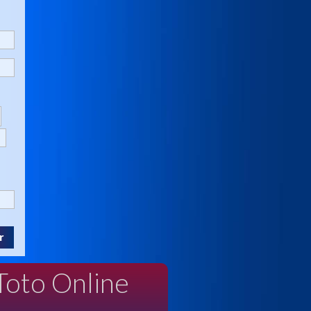
r
Toto Online